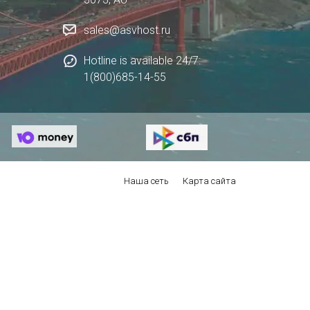
sales@asvhost.ru
Hotline is available 24/7:
1(800)685-14-55
Наша сеть
Карта сайта